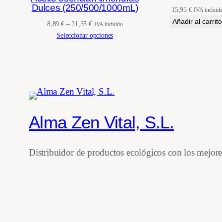
Dulces (250/500/1000mL)
15,95
€
IVA incluid
Añadir al carrito
Rango
8,89
€
–
21,35
€
IVA incluido
de
Seleccionar opciones
precios:
desde
8,89 €
hasta
21,35 €
Alma Zen Vital, S.L.
Distribuidor de productos ecológicos con los mejor