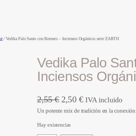
te
/ Vedika Palo Santo con Romero – Inciensos Orgánicos serie EARTH
Vedika Palo San
Inciensos Orgán
E
E
2,55
€
2,50
€
IVA incluido
Un potente mix de tradición en la conexión 
l
l
Hay existencias
p
p