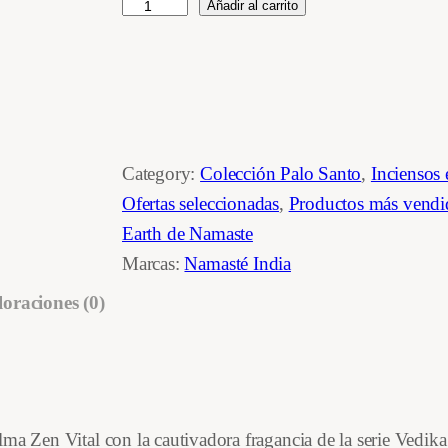
V
Añadir al carrito
r
r
e
e
e
d
i
c
c
k
i
i
a
Category:
Colección Palo Santo
, 
Inciensos 
P
o
o
Ofertas seleccionadas
, 
Productos más vendi
a
Earth de Namaste
o
a
l
Marcas:
Namasté India
o
r
c
loraciones (0)
S
i
t
a
n
g
u
t
i
a
o
lma Zen Vital con la cautivadora fragancia de la serie Ved