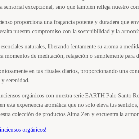
c
cia sensorial excepcional, sino que también refleja nuestro 
n
l
o
a
e
enso proporciona una fragancia potente y duradera que envu
n
resalta nuestro compromiso con la sostenibilidad y la armonía
R
l
s
o
s esenciales naturales, liberando lentamente su aroma a medi
e
:
m
para momentos de meditación, relajación o simplemente para d
e
r
2
r
niosamente en tus rituales diarios, proporcionando una cone
o
a
,
a y serenidad.
–
:
5
nciensos orgánicos con nuestra serie EARTH Palo Santo Ro
I
n esta experiencia aromática que no solo eleva tus sentidos,
n
2
0
estra colección de productos Alma Zen y encuentra la armon
c
,
i
 inciensos orgánicos!
e
5
€