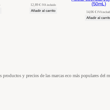
(50mL)
d
12,89
€
o
IVA incluido
Añadir al carrito
14,06
€
IVA inclui
Añadir al carrit
es productos y precios de las marcas eco más populares del