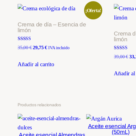
¡Oferta!
Crema de día – Esencia de
limón
Crema d
limón
Valorado con
El
El
35,00
€
29,75
€
IVA incluido
5.00
precio
precio
Valorado c
de 5
El
39,00
€
33
5.00
original
actual
Añadir al carrito
pre
de 5
era:
es:
ori
Añadir al 
35,00 €.
29,75 €.
era:
39,
Productos relacionados
Aceite esencial Ar
(50mL)
Aceite esencial Almendras