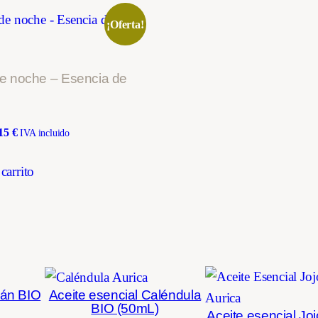
r
¡Oferta!
i
e
E
e noche – Esencia de
A
R
on
El
,15
€
IVA incluido
T
cio
precio
H
ginal
actual
carrito
c
es:
a
00 €.
33,15 €.
n
t
i
d
gán BIO
Aceite esencial Caléndula
BIO (50mL)
a
Aceite esencial Jo