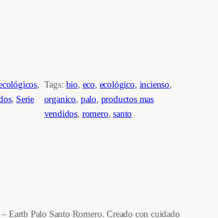
ecológicos
, 
Tags:
bio
, 
eco
, 
ecológico
, 
incienso
, 
dos
, 
Serie
organico
, 
palo
, 
productos mas
vendidos
, 
romero
, 
santo
ika – Earth Palo Santo Romero. Creado con cuidado