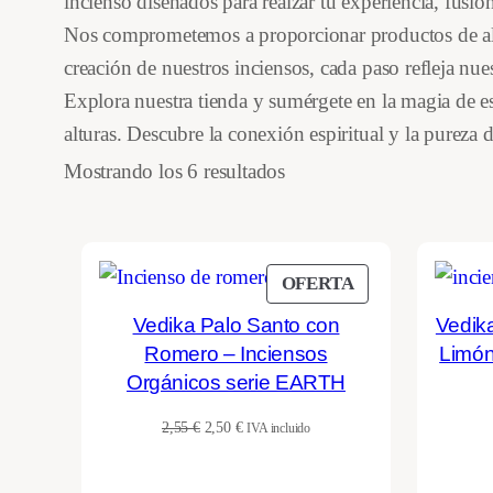
incienso diseñados para realzar tu experiencia, fusio
Nos comprometemos a proporcionar productos de alta 
creación de nuestros inciensos, cada paso refleja nue
Explora nuestra tienda y sumérgete en la magia de es
alturas. Descubre la conexión espiritual y la pureza
Ordenado
Mostrando los 6 resultados
por
los
últimos
PRODUCTO
OFERTA
EN
Vedika Palo Santo con
Vedik
OFERTA
Romero – Inciensos
Limón
Orgánicos serie EARTH
El
El
2,55
€
2,50
€
IVA incluido
precio
precio
original
actual