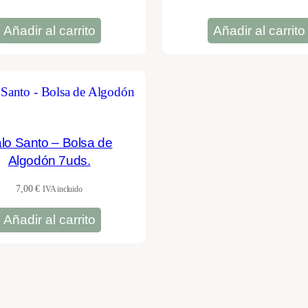
era:
es:
2,55 €.
2,50 €.
Añadir al carrito
Añadir al carrito
lo Santo – Bolsa de
Algodón 7uds.
7,00
€
IVA incluido
Añadir al carrito