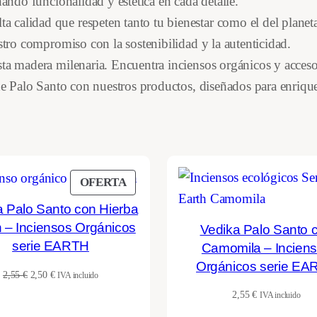
nando funcionalidad y estética en cada detalle.
calidad que respeten tanto tu bienestar como el del planeta.
stro compromiso con la sostenibilidad y la autenticidad.
ta madera milenaria. Encuentra inciensos orgánicos y acceso
 de Palo Santo con nuestros productos, diseñados para enrique
PRODUCTO
OFERTA
EN
a Palo Santo con Hierba
OFERTA
 – Inciensos Orgánicos
Vedika Palo Santo 
serie EARTH
Camomila – Incien
Orgánicos serie EA
El
El
2,55
€
2,50
€
IVA incluido
precio
precio
2,55
€
IVA incluido
original
actual