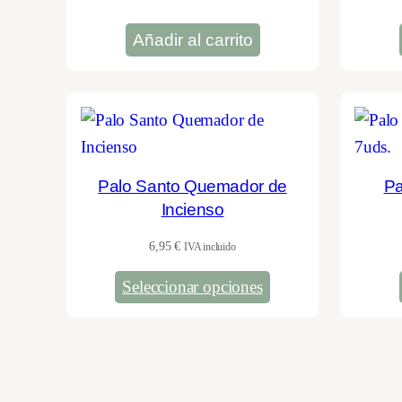
era:
es:
2,55 €.
2,50 €.
Añadir al carrito
Palo Santo Quemador de
Pa
Incienso
6,95
€
IVA incluido
Seleccionar opciones