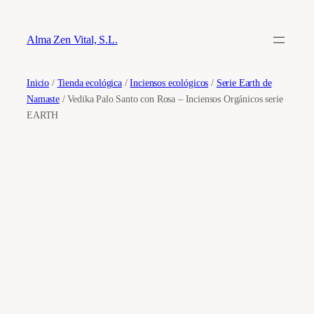
Saltar
al
Alma Zen Vital, S.L.
contenido
Inicio
/
Tienda ecológica
/
Inciensos ecológicos
/
Serie Earth de
Namaste
/ Vedika Palo Santo con Rosa – Inciensos Orgánicos serie
EARTH