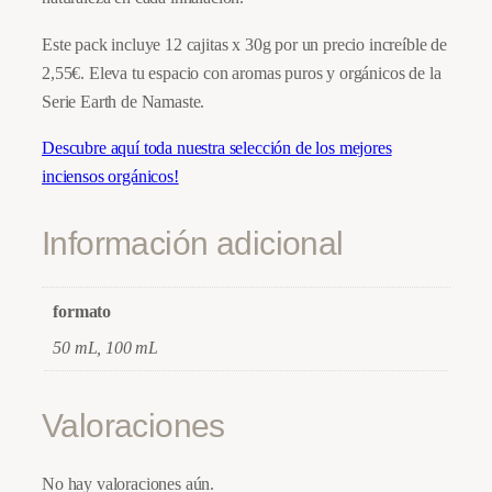
n
Este pack incluye 12 cajitas x 30g por un precio increíble de
c
2,55€. Eleva tu espacio con aromas puros y orgánicos de la
i
Serie Earth de Namaste.
e
n
Descubre aquí toda nuestra selección de los mejores
s
inciensos orgánicos!
o
s
Información adicional
O
r
g
formato
á
50 mL, 100 mL
n
i
Valoraciones
c
o
s
No hay valoraciones aún.