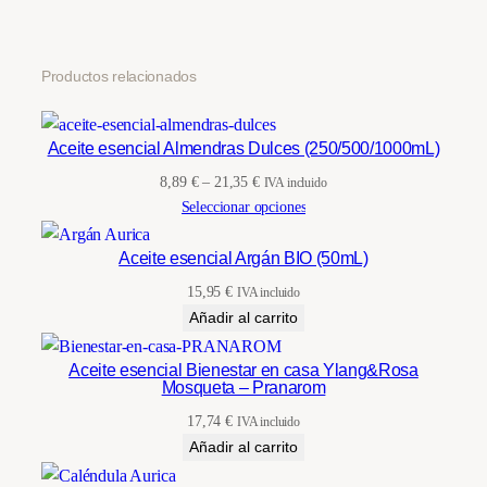
d
39,00 €.
33,15 €.
Productos relacionados
Aceite esencial Almendras Dulces (250/500/1000mL)
Rango
8,89
€
–
21,35
€
IVA incluido
de
Seleccionar opciones
precios:
desde
Aceite esencial Argán BIO (50mL)
8,89 €
15,95
€
IVA incluido
hasta
Añadir al carrito
21,35 €
Aceite esencial Bienestar en casa Ylang&Rosa
Mosqueta – Pranarom
17,74
€
IVA incluido
Añadir al carrito