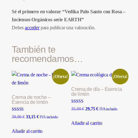
s
e
Sé el primero en valorar “Vedika Palo Santo con Rosa –
r
Inciensos Orgánicos serie EARTH”
i
Debes
acceder
para publicar una valoración.
e
E
También te
A
recomendamos…
R
T
H
¡Oferta!
¡Oferta!
c
Crema de día – Esencia
a
de limón
Crema de noche –
n
Esencia de limón
t
Valorado con
El
El
35,00
€
29,75
€
IVA incluido
5.00
i
precio
precio
Valorado con
de 5
El
El
39,00
€
33,15
€
IVA incluido
5.00
original
actual
Añadir al carrito
d
precio
precio
de 5
era:
es:
original
actual
Añadir al carrito
a
35,00 €.
29,75 €.
era:
es: