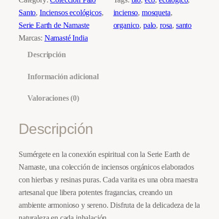
a
Santo
, 
Inciensos ecológicos
, 
incienso
, 
mosqueta
, 
l
Serie Earth de Namaste
organico
, 
palo
, 
rosa
, 
santo
o
Marcas:
Namasté India
S
Descripción
a
n
Información adicional
t
Valoraciones (0)
o
c
Descripción
o
n
R
Sumérgete en la conexión espiritual con la Serie Earth de
o
Namaste, una colección de inciensos orgánicos elaborados
s
con hierbas y resinas puras. Cada varita es una obra maestra
a
artesanal que libera potentes fragancias, creando un
–
ambiente armonioso y sereno. Disfruta de la delicadeza de la
I
naturaleza en cada inhalación.