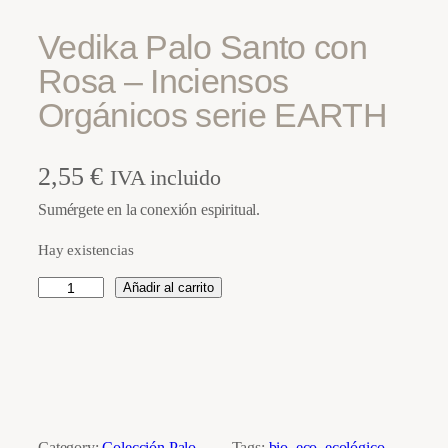
Vedika Palo Santo con
Rosa – Inciensos
Orgánicos serie EARTH
2,55
€
IVA incluido
Sumérgete en la conexión espiritual.
Hay existencias
V
Añadir al carrito
e
d
i
k
a
P
Category:
Colección Palo
Tags:
bio
, 
eco
, 
ecológico
, 