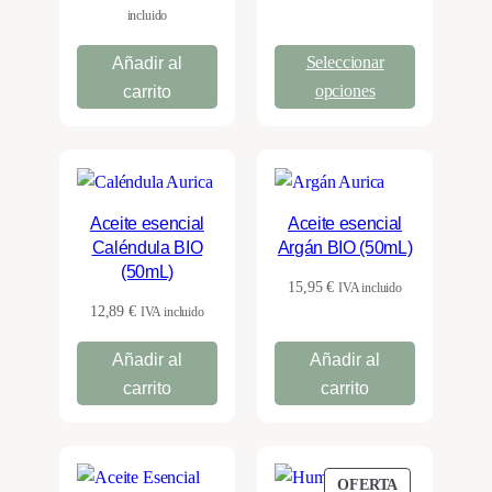
precios:
precio
precio
incluido
desde
original
actual
8,89 €
Seleccionar
Añadir al
era:
es:
hasta
10,50 €.
9,45 €.
opciones
carrito
21,35 €
Aceite esencial
Aceite esencial
Caléndula BIO
Argán BIO (50mL)
(50mL)
15,95
€
IVA incluido
12,89
€
IVA incluido
Añadir al
Añadir al
carrito
carrito
PRODUCTO
OFERTA