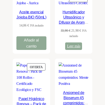
EN
OFERTA
Aceite esencial
Humidificador
Jojoba BIO (50mL)
Ultrasónico y
Difusor de Aromas
14,06
€
IVA incluido
con Temporizador
El
El
33,90
€
21,90
€
IVA
y LED – Cecotec
precio
precio
incluido
Pure Aroma 300
Añadir al
original
actual
Yang
Leer más
carrito
era:
es:
33,90 €.
21,90 €.
PRODUCTO
OFERTA
EN
OFERTA
Ansiomed de
Bioserum 45
Papel Higiénico
comprimidos:
Renova – Pack de