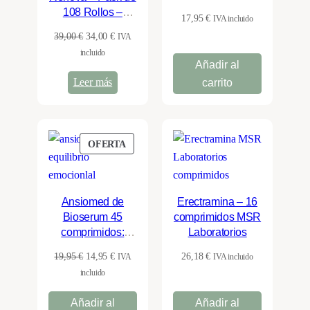
Mente Positiva
108 Rollos –
17,95
€
IVA incluido
Certificado
El
El
39,00
€
34,00
€
IVA
Ecológico y FSC
precio
precio
incluido
Añadir al
original
actual
Leer más
carrito
era:
es:
39,00 €.
34,00 €.
PRODUCTO
OFERTA
EN
OFERTA
Ansiomed de
Erectramina – 16
Bioserum 45
comprimidos MSR
comprimidos:
Laboratorios
Equilibrio
El
El
19,95
€
14,95
€
26,18
€
IVA
IVA incluido
Nervioso y
precio
precio
incluido
Emocional
original
actual
Añadir al
Añadir al
era:
es: