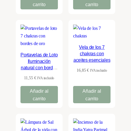
19,95 €.
14,95 €.
carrito
carrito
Vela de los 7
chakras con
Portavelas de Loto
aceites esenciales
Iluminación
natural con bordes
16,85
€
IVA incluido
de oro
11,55
€
IVA incluido
Añadir al
Añadir al
carrito
carrito