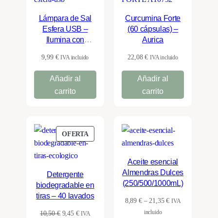
Lámpara de Sal
Curcumina Forte
Esfera USB –
(60 cápsulas) –
Ilumina con
Aurica
Calidez y Estilo
9,99
€
22,08
€
IVA incluido
IVA incluido
Añadir al
Añadir al
carrito
carrito
PRODUCTO
OFERTA
EN
OFERTA
Aceite esencial
Almendras Dulces
Detergente
(250/500/1000mL)
biodegradable en
tiras – 40 lavados
Rango
8,89
€
–
21,35
€
IVA
de
El
El
incluido
10,50
€
9,45
€
IVA