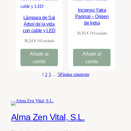
Incienso Yatra
Parimal – Origen
Lámpara de Sal
de India
Árbol de la vida
con cable y LED
16,95
€
IVA incluido
36,24
€
IVA incluido
Añadir al
Añadir al
carrito
carrito
1
2
3
…
5
Página siguiente
Alma Zen Vital, S.L.