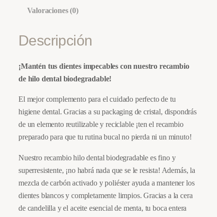
i
t
d
Valoraciones (0)
g
u
e
n
Descripción
i
a
t
n
l
a
¡Mantén tus dientes impecables con nuestro recambio
l
a
e
de hilo dental biodegradable!
b
i
l
s
El mejor complemento para el cuidado perfecto de tu
o
higiene dental. Gracias a su packaging de cristal, dispondrás
e
:
d
de un elemento reutilizable y reciclable ¡ten el recambio
e
preparado para que tu rutina bucal no pierda ni un minuto!
r
7
g
Nuestro recambio hilo dental biodegradable es fino y
a
,
r
superresistente, ¡no habrá nada que se le resista! Además, la
a
:
2
mezcla de carbón activado y poliéster ayuda a mantener los
d
dientes blancos y completamente limpios. Gracias a la cera
8
2
a
de candelilla y el aceite esencial de menta, tu boca entera
b