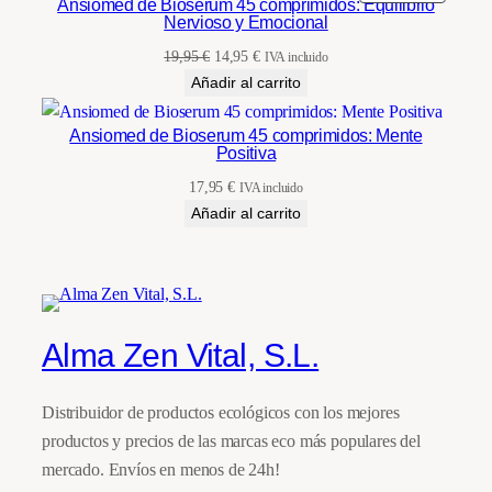
Ansiomed de Bioserum 45 comprimidos: Equilibrio
EN
Nervioso y Emocional
OFERT
El
El
19,95
€
14,95
€
IVA incluido
precio
precio
Añadir al carrito
original
actual
era:
es:
Ansiomed de Bioserum 45 comprimidos: Mente
Positiva
19,95 €.
14,95 €.
17,95
€
IVA incluido
Añadir al carrito
Alma Zen Vital, S.L.
Distribuidor de productos ecológicos con los mejores
productos y precios de las marcas eco más populares del
mercado. Envíos en menos de 24h!