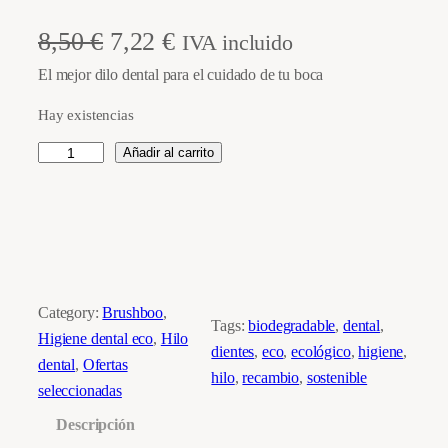
E
E
8,50
€
7,22
€
IVA incluido
El mejor dilo dental para el cuidado de tu boca
l
l
Hay existencias
p
p
R
Añadir al carrito
r
r
e
e
e
c
a
c
c
m
i
i
b
i
Category:
Brushboo
, 
o
o
Tags:
biodegradable
, 
dental
, 
o
Higiene dental eco
, 
Hilo
dientes
, 
eco
, 
ecológico
, 
higiene
, 
h
o
a
dental
, 
Ofertas
hilo
, 
recambio
, 
sostenible
i
seleccionadas
r
c
l
Descripción
o