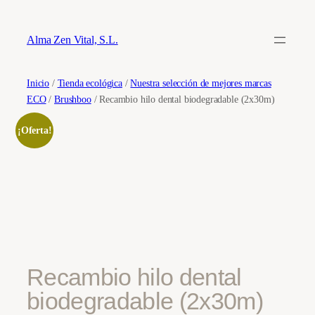
Saltar
al
Alma Zen Vital, S.L.
contenido
Inicio
/
Tienda ecológica
/
Nuestra selección de mejores marcas
ECO
/
Brushboo
/ Recambio hilo dental biodegradable (2x30m)
¡Oferta!
Recambio hilo dental
biodegradable (2x30m)