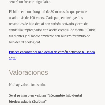
,
sentirá un frescor inigualable.
l
e
5
€
El hilo tiene una longitud de 30 metros, lo que permite
(
usarlo más de 100 veces. Cada paquete incluye dos
0
.
2
recambios de hilo dental con carbón activado y cera de
x
candelilla impregnados con aceite esencial de menta. ¡Cuida
3
tus dientes y el medio ambiente con nuestro recambio de
€
0
hilo dental ecológico!
m
.
)
Puedes encontrar el hilo dental de carbón activado pulsando
c
aquí
a
n
Valoraciones
t
i
No hay valoraciones aún.
d
a
Sé el primero en valorar “Recambio hilo dental
d
biodegradable (2x30m)”