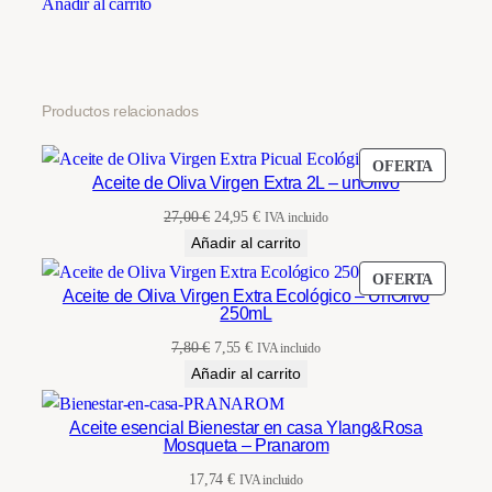
Añadir al carrito
Productos relacionados
PRODU
OFERTA
Aceite de Oliva Virgen Extra 2L – unOlivo
EN
OFERT
El
El
27,00
€
24,95
€
IVA incluido
precio
precio
Añadir al carrito
original
actual
PRODU
OFERTA
era:
es:
Aceite de Oliva Virgen Extra Ecológico – UnOlivo
EN
250mL
27,00 €.
24,95 €.
OFERT
El
El
7,80
€
7,55
€
IVA incluido
precio
precio
Añadir al carrito
original
actual
era:
es:
Aceite esencial Bienestar en casa Ylang&Rosa
Mosqueta – Pranarom
7,80 €.
7,55 €.
17,74
€
IVA incluido