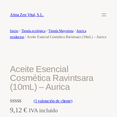
Saltar
al
Alma Zen Vital, S.L.
contenido
Inicio
/
Tienda ecológica
/
Tienda Mayorista
/
Aurica
productos
/ Aceite Esencial Cosmética Ravintsara (10mL) – Aurica
Aceite Esencial
Cosmética Ravintsara
(10mL) – Aurica
(1 valoración de cliente)
Valorado con
1
9,12
€
IVA incluido
5.00
de 5 en