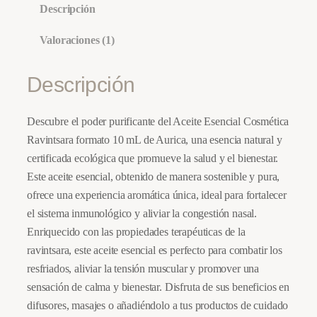
C
Descripción
o
s
Valoraciones (1)
m
é
Descripción
t
i
Descubre el poder purificante del Aceite Esencial Cosmética
c
Ravintsara formato 10 mL de Aurica, una esencia natural y
a
certificada ecológica que promueve la salud y el bienestar.
R
Este aceite esencial, obtenido de manera sostenible y pura,
a
ofrece una experiencia aromática única, ideal para fortalecer
v
el sistema inmunológico y aliviar la congestión nasal.
i
Enriquecido con las propiedades terapéuticas de la
n
ravintsara, este aceite esencial es perfecto para combatir los
t
resfriados, aliviar la tensión muscular y promover una
s
sensación de calma y bienestar. Disfruta de sus beneficios en
a
difusores, masajes o añadiéndolo a tus productos de cuidado
r