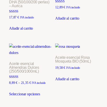
DHA (50/100/200 perlas)
– Aurica
Valorado con
12,89
€
IVA incluido
5.00
de 5
Valorado con
17,87
€
IVA incluido
Añadir al carrito
5.00
de 5
Añadir al carrito
Aceite esencial Rosa
Mosqueta BIO (50mL)
Aceite esencial
Almendras Dulces
19,58
€
IVA incluido
(250/500/1000mL)
Añadir al carrito
Valorado con
Rango
8,89
€
–
21,35
€
IVA incluido
5.00
de
de 5
Este
precios:
Seleccionar opciones
producto
desde
tiene
8,89 €