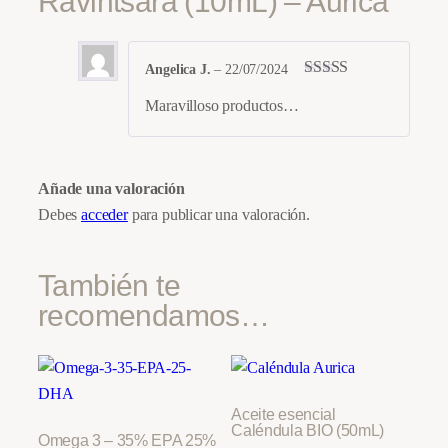
Ravintsara (10mL) – Aurica
t
i
d
Angelica J.
–
22/07/2024
Valorado con
a
Maravilloso productos…
5
de 5
d
Añade una valoración
Debes
acceder
para publicar una valoración.
También te
recomendamos…
Aceite esencial
Caléndula BIO (50mL)
Omega 3 – 35% EPA 25%