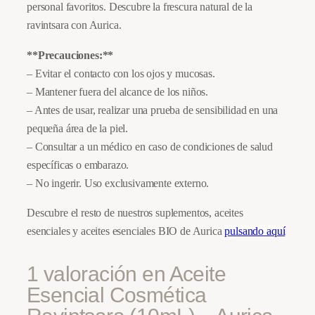
personal favoritos. Descubre la frescura natural de la
a
ravintsara con Aurica.
(
1
**Precauciones:**
0
– Evitar el contacto con los ojos y mucosas.
m
– Mantener fuera del alcance de los niños.
L
– Antes de usar, realizar una prueba de sensibilidad en una
)
pequeña área de la piel.
–
– Consultar a un médico en caso de condiciones de salud
A
específicas o embarazo.
u
– No ingerir. Uso exclusivamente externo.
r
Descubre el resto de nuestros suplementos, aceites
i
esenciales y aceites esenciales BIO de Aurica
pulsando aquí
c
a
1 valoración en
Aceite
c
a
Esencial Cosmética
n