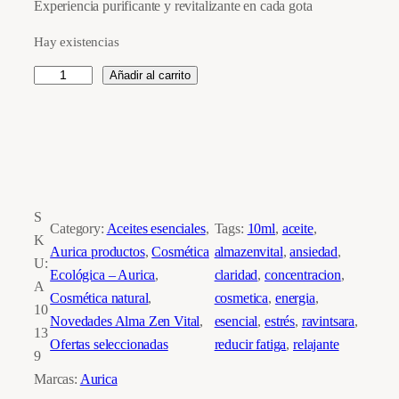
Experiencia purificante y revitalizante en cada gota
base a
valoración de
Hay existencias
un cliente
A
Añadir al carrito
c
e
i
t
e
E
S
Category:
Aceites esenciales
, 
Tags:
10ml
, 
aceite
, 
s
K
Aurica productos
, 
Cosmética
almazenvital
, 
ansiedad
, 
e
U:
Ecológica – Aurica
, 
claridad
, 
concentracion
, 
n
A
Cosmética natural
, 
cosmetica
, 
energia
, 
c
10
Novedades Alma Zen Vital
, 
esencial
, 
estrés
, 
ravintsara
, 
i
13
Ofertas seleccionadas
reducir fatiga
, 
relajante
a
9
l
Marcas:
Aurica