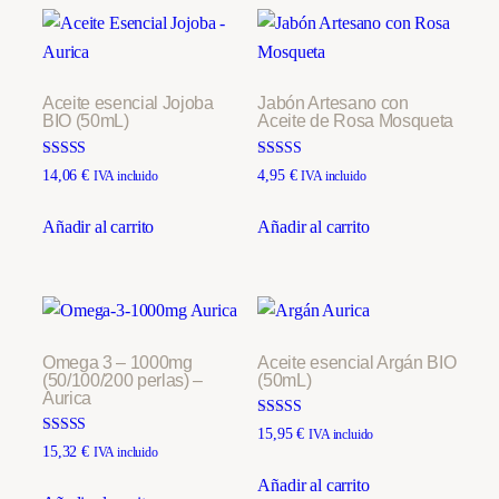
múltiples
hasta
21,35 €
variantes.
Las
opciones
Aceite esencial Jojoba
Jabón Artesano con
BIO (50mL)
Aceite de Rosa Mosqueta
se
pueden
Valorado con
Valorado con
14,06
€
4,95
€
IVA incluido
IVA incluido
elegir
5.00
5.00
de 5
de 5
en
Añadir al carrito
Añadir al carrito
la
página
de
producto
Omega 3 – 1000mg
Aceite esencial Argán BIO
(50/100/200 perlas) –
(50mL)
Aurica
Valorado con
15,95
€
IVA incluido
5.00
Valorado con
15,32
€
IVA incluido
de 5
5.00
de 5
Añadir al carrito