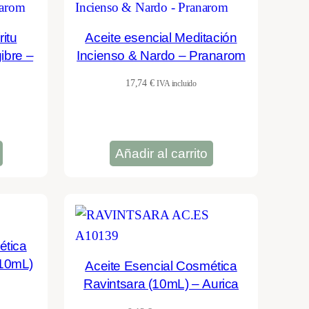
ritu
Aceite esencial Meditación
ibre –
Incienso & Nardo – Pranarom
17,74
€
IVA incluido
Añadir al carrito
ética
(10mL)
Aceite Esencial Cosmética
Ravintsara (10mL) – Aurica