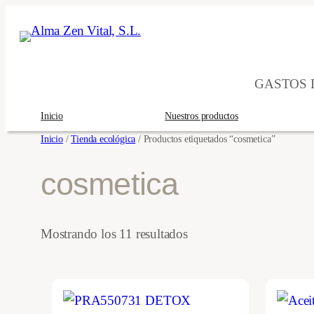
Saltar
al
contenido
GASTOS D
Inicio
Nuestros productos
Inicio
/
Tienda ecológica
/ Productos etiquetados “cosmetica”
cosmetica
Ordenado
Mostrando los 11 resultados
por
los
últimos