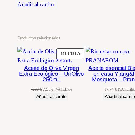
original
actual
Añadir al carrito
era:
es:
6,50 €.
5,52 €.
Productos relacionados
PRODUCTO
OFERTA
EN
Aceite de Oliva Virgen
Aceite esencial Bi
OFERTA
Extra Ecológico – UnOlivo
en casa Ylang&
250mL
Mosqueta – Pra
El
El
7,80
€
7,55
€
17,74
€
IVA incluido
IVA incluid
precio
precio
Añadir al carrito
Añadir al carrito
original
actual
era:
es:
7,80 €.
7,55 €.