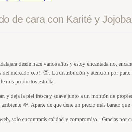
j
5
€
o
do de cara con Karité y Jojoba
0
.
b
a
c
€
a
n
.
lajara desde hace varios años y estoy encantada no, encant
t
 del mercado eco!! 😍. La distribución y atención por parte
i
de mis productos estrella.
d
a
r, y deja la piel fresca y suave junto a un montón de propie
d
io ambiente 🌱. Aparte de que tiene un precio más barato que 
web, solo encontrarás calidad y compromiso. ¡Gracias por c