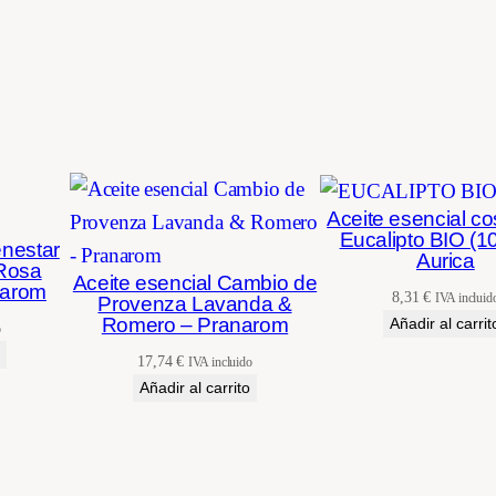
Aceite esencial c
Eucalipto BIO (1
enestar
Aurica
Rosa
Aceite esencial Cambio de
narom
8,31
€
IVA incluid
Provenza Lavanda &
Romero – Pranarom
Añadir al carrit
o
17,74
€
IVA incluido
Añadir al carrito