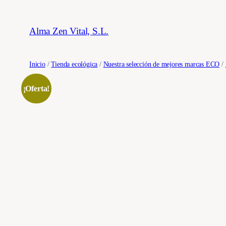
Saltar
al
Alma Zen Vital, S.L.
contenido
Inicio
/
Tienda ecológica
/
Nuestra selección de mejores marcas ECO
/
¡Oferta!