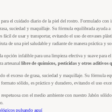
i
a
a
r
n
l
a
 para el cuidado diario de la piel del rostro. Formulado con i
a
e
c
sa, suciedad y maquillaje. Su fórmula equilibrada ayuda a ma
o
s fácil de usar y transportar, evitando el uso de envases plá
l
s
n
fruta de una piel saludable y radiante de manera práctica y so
e
:
K
a opción infalible para una limpieza efectiva y suave para el
a
r
5
ra artesanal
libre de químicos, pesticidas y otros aditivos
r
i
a
,
o el exceso de grasa, suciedad y maquillaje. Su fórmula equ
t
:
5
 formato sólido, es práctico y duradero, evitando el uso ex
é
y
6
2
 y respetuosa con el medio ambiente con nuestro Jabón sólido
J
o.
,
o
cológicos pulsando aquí