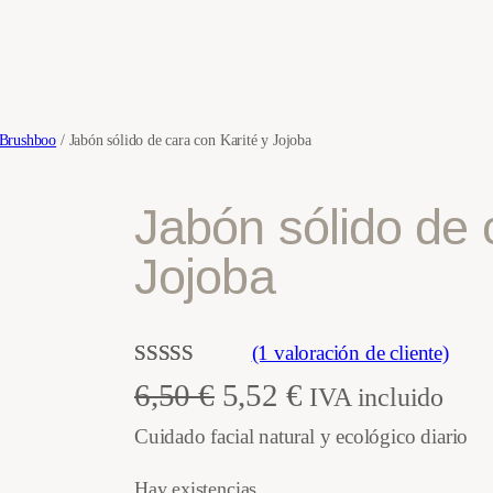
Brushboo
/ Jabón sólido de cara con Karité y Jojoba
Jabón sólido de 
Jojoba
(1 valoración de cliente)
Valorado con
1
E
E
6,50
€
5,52
€
IVA incluido
5.00
de 5 en
Cuidado facial natural y ecológico diario
l
l
base a
valoración de
Hay existencias