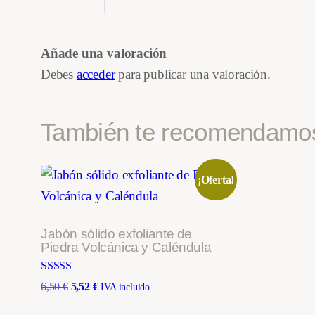
Añade una valoración
Debes
acceder
para publicar una valoración.
También te recomendam
¡Oferta!
Jabón sólido exfoliante de
Piedra Volcánica y Caléndula
Valorado con
El
El
6,50
€
5,52
€
IVA incluido
5.00
precio
precio
de 5