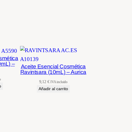
osmética
0mL) –
Aceite Esencial Cosmética
Ravintsara (10mL) – Aurica
o
9,12
€
IVA incluido
o
Añadir al carrito