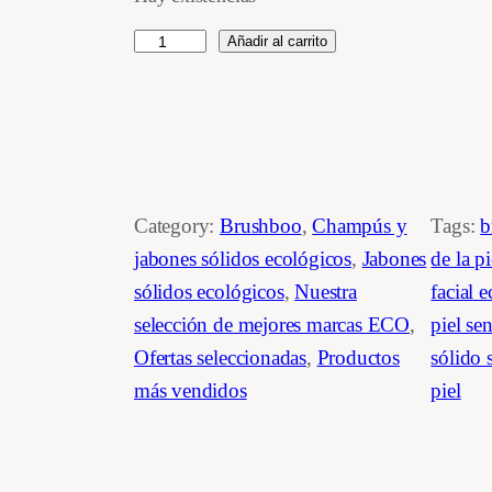
p
p
un cliente
J
Añadir al carrito
r
r
a
e
e
b
ó
c
c
n
i
i
s
Category:
Brushboo
, 
Champús y
Tags:
b
ó
o
o
jabones sólidos ecológicos
, 
Jabones
de la p
l
sólidos ecológicos
, 
Nuestra
facial 
o
a
i
selección de mejores marcas ECO
, 
piel se
d
r
c
Ofertas seleccionadas
, 
Productos
sólido 
o
más vendidos
piel
i
t
d
e
g
u
c