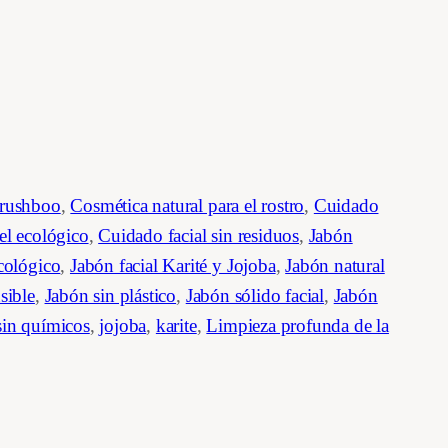
rushboo
, 
Cosmética natural para el rostro
, 
Cuidado
iel ecológico
, 
Cuidado facial sin residuos
, 
Jabón
ecológico
, 
Jabón facial Karité y Jojoba
, 
Jabón natural
nsible
, 
Jabón sin plástico
, 
Jabón sólido facial
, 
Jabón
sin químicos
, 
jojoba
, 
karite
, 
Limpieza profunda de la