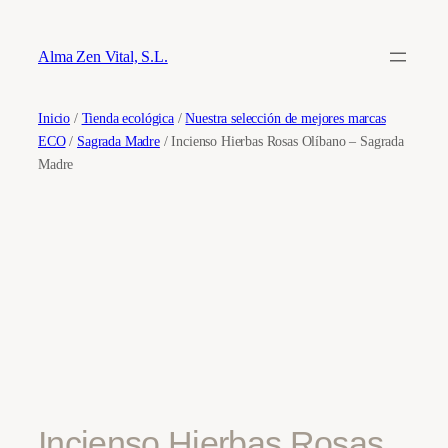
Saltar
al
Alma Zen Vital, S.L.
contenido
Inicio
/
Tienda ecológica
/
Nuestra selección de mejores marcas
ECO
/
Sagrada Madre
/ Incienso Hierbas Rosas Olíbano – Sagrada
Madre
Incienso Hierbas Rosas