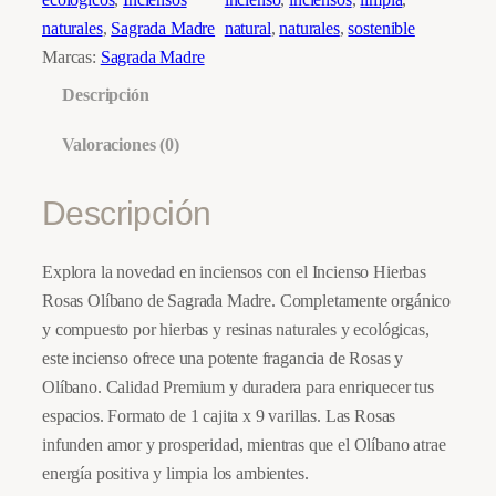
H
naturales
, 
Sagrada Madre
natural
, 
naturales
, 
sostenible
i
Marcas:
Sagrada Madre
e
Descripción
r
b
Valoraciones (0)
a
s
Descripción
R
o
Explora la novedad en inciensos con el Incienso Hierbas
s
Rosas Olíbano de Sagrada Madre. Completamente orgánico
a
y compuesto por hierbas y resinas naturales y ecológicas,
s
este incienso ofrece una potente fragancia de Rosas y
O
Olíbano. Calidad Premium y duradera para enriquecer tus
l
espacios. Formato de 1 cajita x 9 varillas. Las Rosas
í
infunden amor y prosperidad, mientras que el Olíbano atrae
b
energía positiva y limpia los ambientes.
a