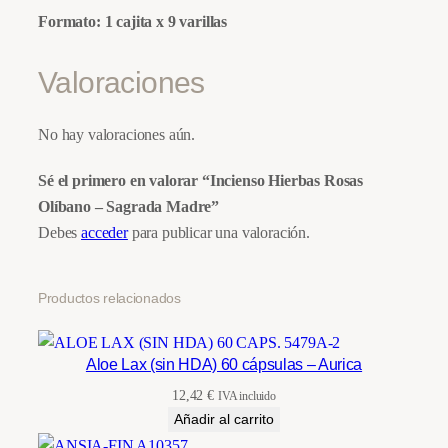
n
Formato: 1 cajita x 9 varillas
o
–
Valoraciones
S
a
No hay valoraciones aún.
g
r
Sé el primero en valorar “Incienso Hierbas Rosas
a
Olíbano – Sagrada Madre”
d
Debes
acceder
para publicar una valoración.
a
M
Productos relacionados
a
d
r
Aloe Lax (sin HDA) 60 cápsulas – Aurica
e
12,42
€
IVA incluido
c
Añadir al carrito
a