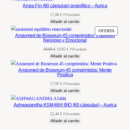
n
Ansia Fin (60 cápsulas) ansiolítico – Aurica
t
17,84
€
IVA incluido
i
Añadir al carrito
d
PRODU
OFERTA
a
Ansiomed de Bioserum 45 comprimidos: Equilibrio
EN
Nervioso y Emocional
d
OFERT
El
El
19,95
€
14,95
€
IVA incluido
precio
precio
Añadir al carrito
original
actual
era:
es:
Ansiomed de Bioserum 45 comprimidos: Mente
Positiva
19,95 €.
14,95 €.
17,95
€
IVA incluido
Añadir al carrito
Ashwagandha KSM-66® BIO (60 cápsulas) – Aurica
22,44
€
IVA incluido
Añadir al carrito