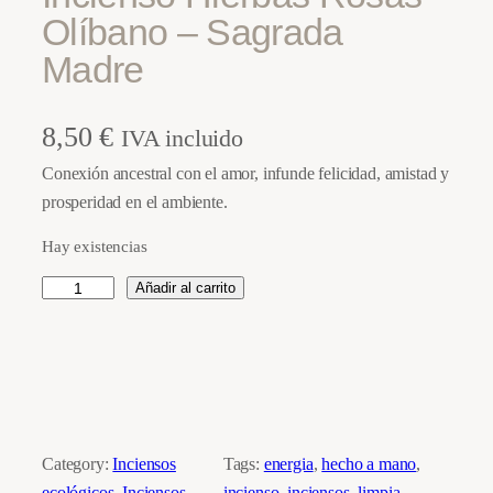
Olíbano – Sagrada
Madre
8,50
€
IVA incluido
Conexión ancestral con el amor, infunde felicidad, amistad y
prosperidad en el ambiente.
Hay existencias
I
Añadir al carrito
n
c
i
e
n
s
Category:
Inciensos
Tags:
energia
, 
hecho a mano
, 
o
ecológicos
, 
Inciensos
incienso
, 
inciensos
, 
limpia
, 