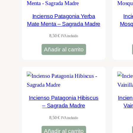
Incienso Patagonia Yerba
Inc
Mate Menta – Sagrada Madre
Mosq
8,50
€
IVA incluido
Añadir al carrito
Incienso Patagonia Hibiscus
Incie
– Sagrada Madre
Vai
8,50
€
IVA incluido
Añadir al carrito