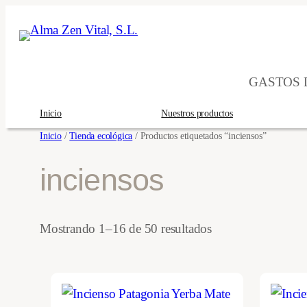
Saltar
al
contenido
GASTOS D
Inicio
Nuestros productos
Inicio
/
Tienda ecológica
/ Productos etiquetados “inciensos”
inciensos
Ordenado
Mostrando 1–16 de 50 resultados
por
los
últimos