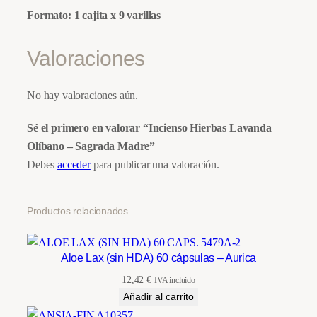
b
Formato: 1 cajita x 9 varillas
a
n
Valoraciones
o
–
No hay valoraciones aún.
S
a
Sé el primero en valorar “Incienso Hierbas Lavanda
g
Olíbano – Sagrada Madre”
r
Debes
acceder
para publicar una valoración.
a
d
Productos relacionados
a
M
a
Aloe Lax (sin HDA) 60 cápsulas – Aurica
d
12,42
€
IVA incluido
r
Añadir al carrito
e