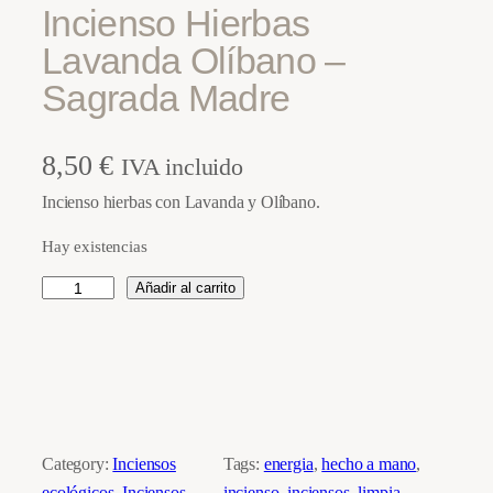
Incienso Hierbas
Lavanda Olíbano –
Sagrada Madre
8,50
€
IVA incluido
Incienso hierbas con Lavanda y Olíbano.
Hay existencias
I
Añadir al carrito
n
c
i
e
n
s
Category:
Inciensos
Tags:
energia
, 
hecho a mano
, 
o
ecológicos
, 
Inciensos
incienso
, 
inciensos
, 
limpia
, 