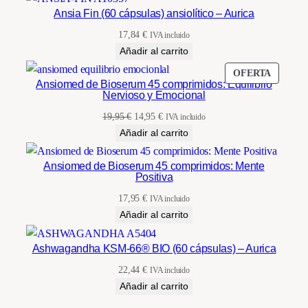
c
Ansia Fin (60 cápsulas) ansiolítico – Aurica
a
17,84
€
IVA incluido
n
Añadir al carrito
t
PRODU
OFERTA
i
Ansiomed de Bioserum 45 comprimidos: Equilibrio
EN
Nervioso y Emocional
d
OFERT
a
El
El
19,95
€
14,95
€
IVA incluido
precio
precio
d
Añadir al carrito
original
actual
era:
es:
Ansiomed de Bioserum 45 comprimidos: Mente
Positiva
19,95 €.
14,95 €.
17,95
€
IVA incluido
Añadir al carrito
Ashwagandha KSM-66® BIO (60 cápsulas) – Aurica
22,44
€
IVA incluido
Añadir al carrito