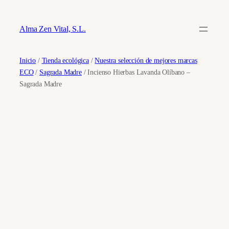
Saltar
al
Alma Zen Vital, S.L.
contenido
Inicio
/
Tienda ecológica
/
Nuestra selección de mejores marcas
ECO
/
Sagrada Madre
/ Incienso Hierbas Lavanda Olíbano –
Sagrada Madre