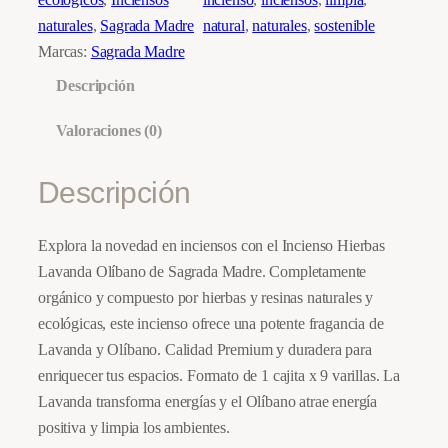
H
naturales
, 
Sagrada Madre
natural
, 
naturales
, 
sostenible
i
Marcas:
Sagrada Madre
e
Descripción
r
b
Valoraciones (0)
a
s
Descripción
L
a
Explora la novedad en inciensos con el Incienso Hierbas
v
Lavanda Olíbano de Sagrada Madre. Completamente
a
orgánico y compuesto por hierbas y resinas naturales y
n
ecológicas, este incienso ofrece una potente fragancia de
d
Lavanda y Olíbano. Calidad Premium y duradera para
a
enriquecer tus espacios. Formato de 1 cajita x 9 varillas. La
O
Lavanda transforma energías y el Olíbano atrae energía
l
positiva y limpia los ambientes.
í