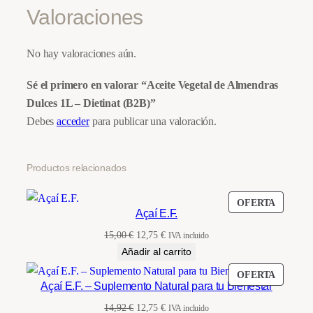
Valoraciones
No hay valoraciones aún.
Sé el primero en valorar “Aceite Vegetal de Almendras
Dulces 1L – Dietinat (B2B)”
Debes
acceder
para publicar una valoración.
Productos relacionados
PRODU
OFERTA
Açaí E.F.
EN
OFERT
El
El
15,00
€
12,75
€
IVA incluido
precio
precio
Añadir al carrito
original
actual
PRODU
OFERTA
era:
es:
Açaí E.F. – Suplemento Natural para tu Bienestar
EN
15,00 €.
12,75 €.
OFERT
El
El
14,92
€
12,75
€
IVA incluido