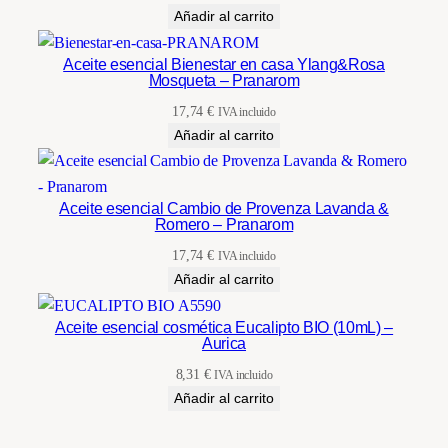
precio
precio
Añadir al carrito
original
actual
era:
es:
Aceite esencial Bienestar en casa Ylang&Rosa
Mosqueta – Pranarom
14,92 €.
12,75 €.
17,74
€
IVA incluido
Añadir al carrito
Aceite esencial Cambio de Provenza Lavanda &
Romero – Pranarom
17,74
€
IVA incluido
Añadir al carrito
Aceite esencial cosmética Eucalipto BIO (10mL) –
Aurica
8,31
€
IVA incluido
Añadir al carrito