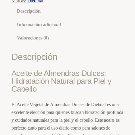
Marcas:
DietiNat
d
Descripción
e
A
Información adicional
l
Valoraciones (0)
m
e
Descripción
n
d
r
Aceite de Almendras Dulces:
a
Hidratación Natural para Piel y
s
Cabello
D
u
El Aceite Vegetal de Almendras Dulces de Dietinat es una
l
excelente elección para quienes buscan hidratación profunda
c
y cuidados naturales para la piel y el cabello. Este aceite es
e
perfecto tanto para el uso diario como para salones de
s