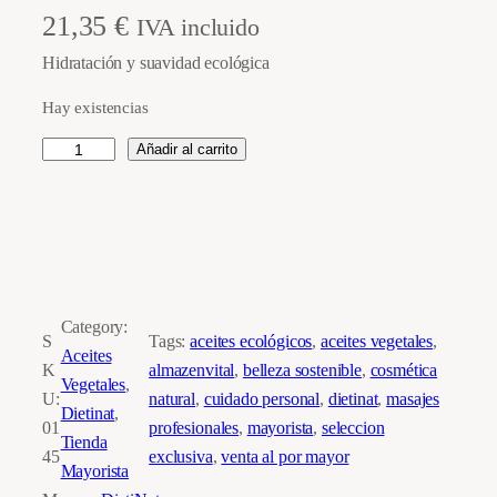
21,35
€
IVA incluido
Hidratación y suavidad ecológica
Hay existencias
A
Añadir al carrito
c
e
i
t
e
V
Category:
S
Tags:
aceites ecológicos
, 
aceites vegetales
, 
e
Aceites
K
almazenvital
, 
belleza sostenible
, 
cosmética
g
Vegetales
, 
U:
natural
, 
cuidado personal
, 
dietinat
, 
masajes
e
Dietinat
, 
01
profesionales
, 
mayorista
, 
seleccion
t
Tienda
45
exclusiva
, 
venta al por mayor
a
Mayorista
l