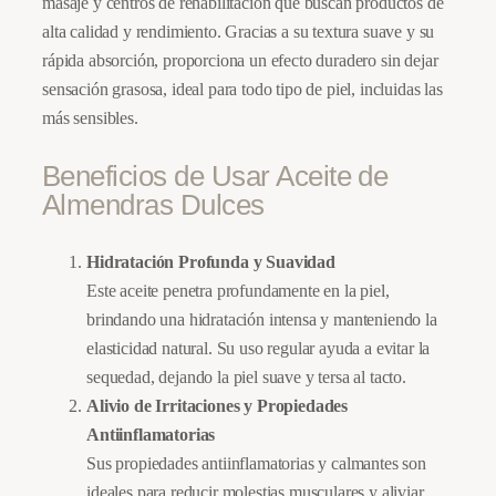
masaje y centros de rehabilitación que buscan productos de
1
alta calidad y rendimiento. Gracias a su textura suave y su
L
rápida absorción, proporciona un efecto duradero sin dejar
–
sensación grasosa, ideal para todo tipo de piel, incluidas las
D
más sensibles.
i
e
Beneficios de Usar Aceite de
t
Almendras Dulces
i
n
Hidratación Profunda y Suavidad
a
Este aceite penetra profundamente en la piel,
t
brindando una hidratación intensa y manteniendo la
(
elasticidad natural. Su uso regular ayuda a evitar la
B
sequedad, dejando la piel suave y tersa al tacto.
2
Alivio de Irritaciones y Propiedades
B
Antiinflamatorias
)
Sus propiedades antiinflamatorias y calmantes son
c
ideales para reducir molestias musculares y aliviar