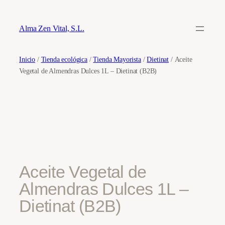
Saltar
al
Alma Zen Vital, S.L.
contenido
Inicio
/
Tienda ecológica
/
Tienda Mayorista
/
Dietinat
/ Aceite
Vegetal de Almendras Dulces 1L – Dietinat (B2B)
Aceite Vegetal de
Almendras Dulces 1L –
Dietinat (B2B)