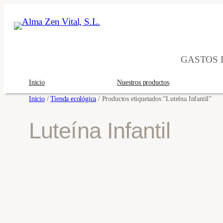
Saltar
al
contenido
GASTOS D
Inicio
Nuestros productos
Inicio
/
Tienda ecológica
/ Productos etiquetados “Luteína Infantil”
Luteína Infantil