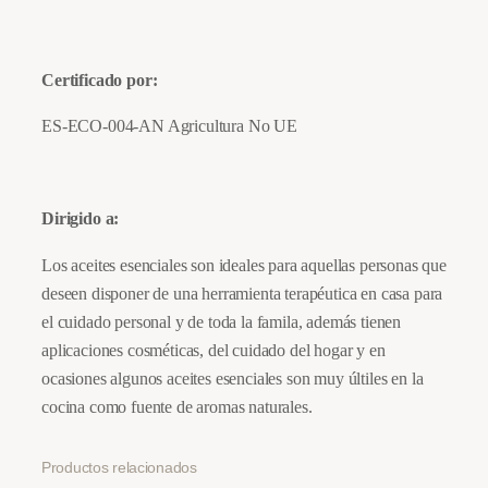
i
o
1
Certificado por:
0
m
ES-ECO-004-AN Agricultura No UE
l
.
c
Dirigido a:
a
Los aceites esenciales son ideales para aquellas personas que
n
deseen disponer de una herramienta terapéutica en casa para
t
el cuidado personal y de toda la famila, además tienen
i
aplicaciones cosméticas, del cuidado del hogar y en
d
ocasiones algunos aceites esenciales son muy últiles en la
a
cocina como fuente de aromas naturales.
d
Productos relacionados