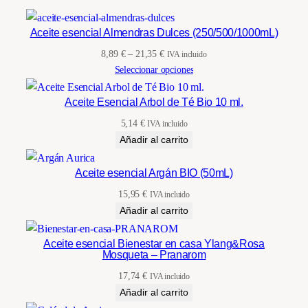
Aceite esencial Almendras Dulces (250/500/1000mL)
Rango
8,89
€
–
21,35
€
IVA incluido
de
Seleccionar opciones
precios:
desde
Aceite Esencial Arbol de Té Bio 10 ml.
8,89 €
5,14
€
IVA incluido
hasta
Añadir al carrito
21,35 €
Aceite esencial Argán BIO (50mL)
15,95
€
IVA incluido
Añadir al carrito
Aceite esencial Bienestar en casa Ylang&Rosa
Mosqueta – Pranarom
17,74
€
IVA incluido
Añadir al carrito