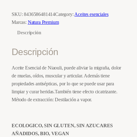
e
E
SKU:
8436586481414
Category:
Aceites esenciales
s
Marcas:
Natura Premium
e
Descripción
n
c
Descripción
i
a
Aceite Esencial de Niaouli, puede aliviar la migraña, dolor
l
de muelas, oídos, muscular y articular. Además tiene
N
propiedades antisépticas, por lo que se puede usar para
i
limpiar y curar heridas.También tiene efecto cicatrizante.
a
Método de extracción: Destilación a vapor.
o
u
l
i
ECOLOGICO, SIN GLUTEN, SIN AZUCARES
B
AÑADIDOS, BIO, VEGAN