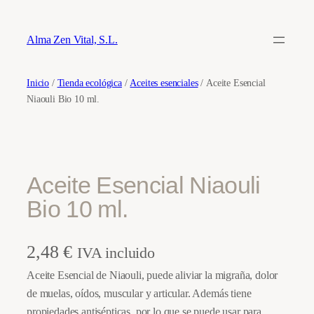
Saltar
al
Alma Zen Vital, S.L.
contenido
Inicio
/
Tienda ecológica
/
Aceites esenciales
/ Aceite Esencial
Niaouli Bio 10 ml.
Aceite Esencial Niaouli
Bio 10 ml.
2,48
€
IVA incluido
Aceite Esencial de Niaouli, puede aliviar la migraña, dolor
de muelas, oídos, muscular y articular. Además tiene
propiedades antisépticas, por lo que se puede usar para