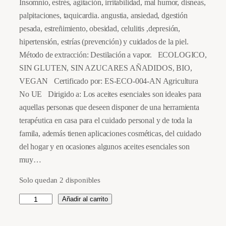
Insomnio, estrés, agitación, irritabilidad, mal humor, disneas,
palpitaciones, taquicardia. angustia, ansiedad, dgestión
pesada, estreñimiento, obesidad, celulitis ,depresión,
hipertensión, estrías (prevención) y cuidados de la piel.
Método de extracción: Destilación a vapor. ECOLOGICO,
SIN GLUTEN, SIN AZUCARES AÑADIDOS, BIO,
VEGAN Certificado por: ES-ECO-004-AN Agricultura
No UE Dirigido a: Los aceites esenciales son ideales para
aquellas personas que deseen disponer de una herramienta
terapéutica en casa para el cuidado personal y de toda la
famila, además tienen aplicaciones cosméticas, del cuidado
del hogar y en ocasiones algunos aceites esenciales son
muy…
Solo quedan 2 disponibles
A
Añadir al carrito
c
e