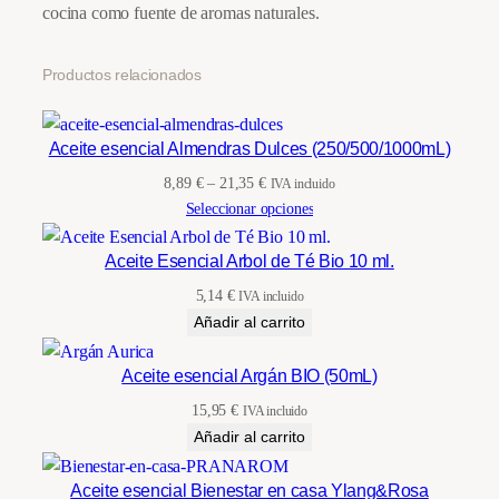
cocina como fuente de aromas naturales.
n
t
i
Productos relacionados
d
a
Aceite esencial Almendras Dulces (250/500/1000mL)
d
Rango
8,89
€
–
21,35
€
IVA incluido
de
Seleccionar opciones
precios:
desde
Aceite Esencial Arbol de Té Bio 10 ml.
8,89 €
5,14
€
IVA incluido
hasta
Añadir al carrito
21,35 €
Aceite esencial Argán BIO (50mL)
15,95
€
IVA incluido
Añadir al carrito
Aceite esencial Bienestar en casa Ylang&Rosa