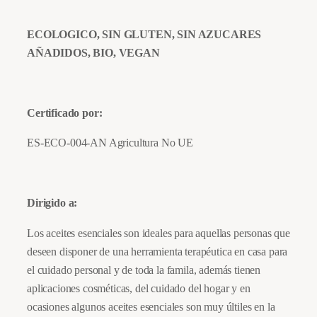
i
n
ECOLOGICO, SIN GLUTEN, SIN AZUCARES
a
AÑADIDOS, BIO, VEGAN
R
o
j
Certificado por:
a
B
ES-ECO-004-AN Agricultura No UE
i
o
1
Dirigido a:
0
Los aceites esenciales son ideales para aquellas personas que
m
deseen disponer de una herramienta terapéutica en casa para
l
el cuidado personal y de toda la famila, además tienen
.
aplicaciones cosméticas, del cuidado del hogar y en
c
ocasiones algunos aceites esenciales son muy últiles en la
a