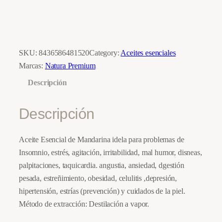
i
t
e
E
SKU:
8436586481520
Category:
Aceites esenciales
s
Marcas:
Natura Premium
e
Descripción
n
c
Descripción
i
a
Aceite Esencial de Mandarina idela para problemas de
l
Insomnio, estrés, agitación, irritabilidad, mal humor, disneas,
M
palpitaciones, taquicardia. angustia, ansiedad, dgestión
a
pesada, estreñimiento, obesidad, celulitis ,depresión,
n
hipertensión, estrías (prevención) y cuidados de la piel.
d
Método de extracción: Destilación a vapor.
a
r