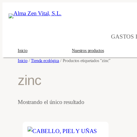
Saltar
al
contenido
GASTOS D
Inicio
Nuestros productos
Inicio
/
Tienda ecológica
/ Productos etiquetados “zinc”
zinc
Mostrando el único resultado