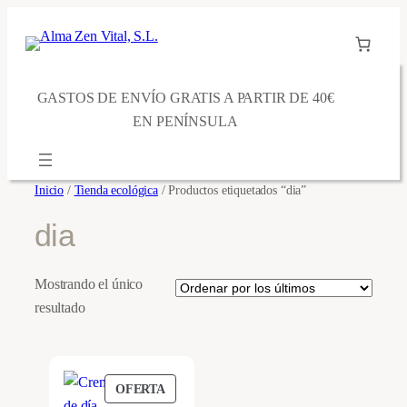
Saltar
al
contenido
GASTOS DE ENVÍO GRATIS A PARTIR DE 40€
EN PENÍNSULA
Inicio
/
Tienda ecológica
/ Productos etiquetados “dia”
dia
Mostrando el único
resultado
PRODUCTO
OFERTA