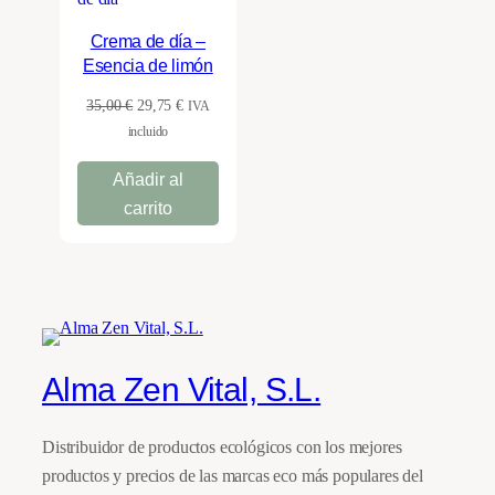
EN
OFERTA
Crema de día –
Esencia de limón
El
El
35,00
€
29,75
€
IVA
precio
precio
incluido
original
actual
Añadir al
era:
es:
35,00 €.
29,75 €.
carrito
Alma Zen Vital, S.L.
Distribuidor de productos ecológicos con los mejores
productos y precios de las marcas eco más populares del