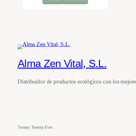
era:
es:
22,50 €.
19,12 €.
Alma Zen Vital, S.L.
Distribuidor de productos ecológicos con los mejor
Twenty Twenty-Five