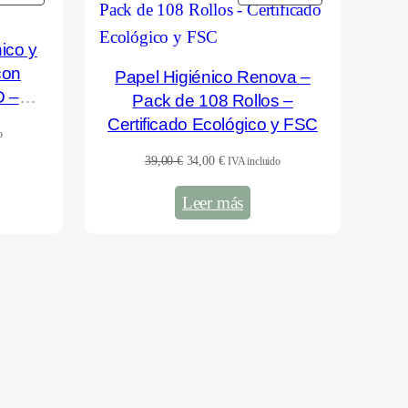
EN
EN
OFERTA
OFERTA
ico y
con
Papel Higiénico Renova –
D –
Pack de 108 Rollos –
 300
Certificado Ecológico y FSC
o
El
El
39,00
€
34,00
€
IVA incluido
precio
precio
Leer más
original
actual
era:
es:
39,00 €.
34,00 €.