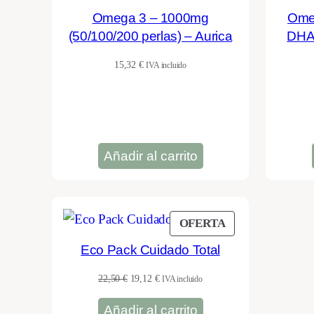
Omega 3 – 1000mg
Ome
(50/100/200 perlas) – Aurica
DHA 
15,32
€
IVA incluido
Añadir al carrito
PRODUCTO
OFERTA
EN
Eco Pack Cuidado Total
OFERTA
El
El
22,50
€
19,12
€
IVA incluido
precio
precio
Añadir al carrito
original
actual