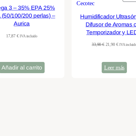
ga 3 – 35% EPA 25%
(50/100/200 perlas) –
Humidificador Ultrasón
Aurica
Difusor de Aromas 
Temporizador y LE
17,87
€
IVA incluido
Cecotec Pure Aroma
El
El
33,90
€
21,90
€
IVA incluid
Yang
precio
precio
original
actual
era:
es:
Añadir al carrito
Leer más
33,90 €.
21,90 €.