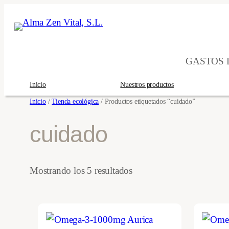
Saltar
al
contenido
GASTOS D
Inicio
Nuestros productos
Inicio
/
Tienda ecológica
/ Productos etiquetados “cuidado”
cuidado
Ordenado
Mostrando los 5 resultados
por
los
últimos