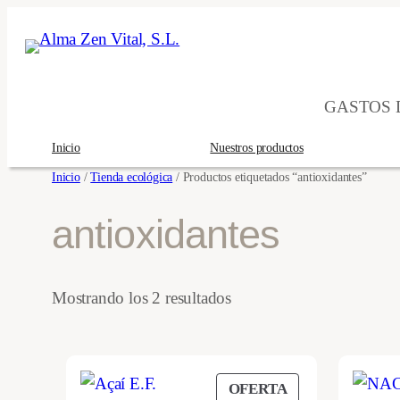
Saltar
al
contenido
GASTOS D
Inicio
Nuestros productos
Inicio
/
Tienda ecológica
/ Productos etiquetados “antioxidantes”
antioxidantes
Ordenado
Mostrando los 2 resultados
por
los
últimos
PRODUCTO
OFERTA