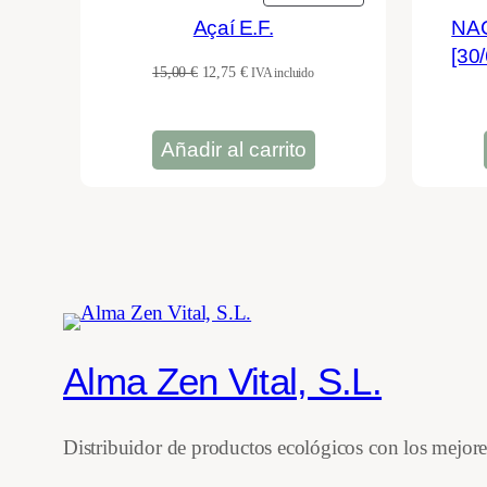
EN
Açaí E.F.
NAC
OFERTA
[30
El
El
15,00
€
12,75
€
IVA incluido
precio
precio
original
actual
era:
es:
Añadir al carrito
15,00 €.
12,75 €.
Alma Zen Vital, S.L.
Distribuidor de productos ecológicos con los mejor