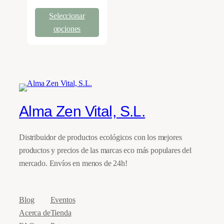
original
actual
Seleccionar
era:
es:
3,50 €.
2,97 €.
opciones
Alma Zen Vital, S.L.
Distribuidor de productos ecológicos con los mejores
productos y precios de las marcas eco más populares del
mercado. Envíos en menos de 24h!
Blog
Eventos
Acerca de
Tienda