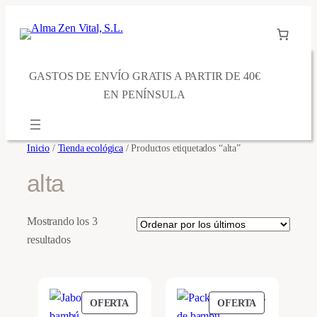
Saltar
al
contenido
GASTOS DE ENVÍO GRATIS A PARTIR DE 40€
EN PENÍNSULA
Inicio
/
Tienda ecológica
/ Productos etiquetados “alta”
alta
Mostrando los 3
Ordenado
resultados
por
los
últimos
PRODUCTO
PRODUCTO
OFERTA
OFERTA