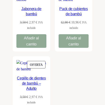
EN
EN
OFERTA
OFERTA
Jabonera de
Pack de cubiertos
bambú
de bambú
El
El
El
El
3,50
€
2,97
€
12,90
€
10,96
€
IVA
IVA
precio
precio
precio
precio
incluido
incluido
original
actual
original
actual
Añadir al
Añadir al
era:
es:
era:
es:
3,50 €.
2,97 €.
12,90 €.
10,96 €.
carrito
carrito
PRODUCTO
OFERTA
EN
OFERTA
Cepillo de dientes
de bambú –
Adulto
El
El
3,50
€
2,97
€
IVA
precio
precio
incluido