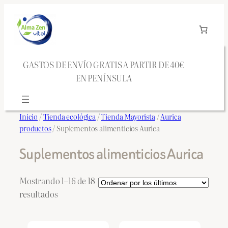
Saltar
al
contenido
GASTOS DE ENVÍO GRATIS A PARTIR DE 40€
EN PENÍNSULA
Inicio
/
Tienda ecológica
/
Tienda Mayorista
/
Aurica
productos
/ Suplementos alimenticios Aurica
Suplementos alimenticios Aurica
Mostrando 1–16 de 18
Ordenado
resultados
por
los