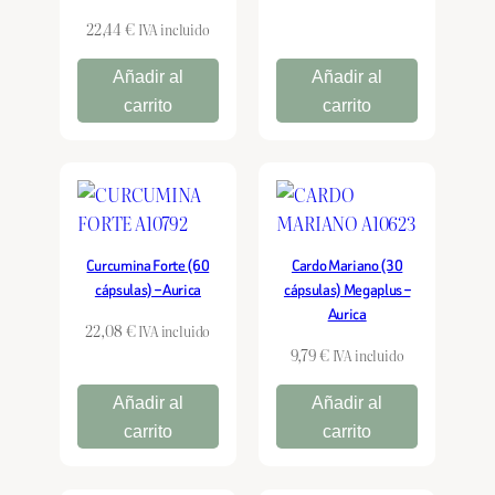
22,44
€
IVA incluido
Añadir al
Añadir al
carrito
carrito
Curcumina Forte (60
Cardo Mariano (30
cápsulas) – Aurica
cápsulas) Megaplus –
Aurica
22,08
€
IVA incluido
9,79
€
IVA incluido
Añadir al
Añadir al
carrito
carrito