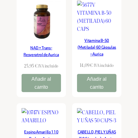
últimos
Vitamina B-50
(Metilada) 60 Cápsulas
NAD + Trans-
– Aurica
Resveratrol de Aurica
14,09
€
25,95
€
IVA incluido
IVA incluido
Añadir al
Añadir al
carrito
carrito
Espino Amarillo 110
CABELLO, PIEL Y UÑAS