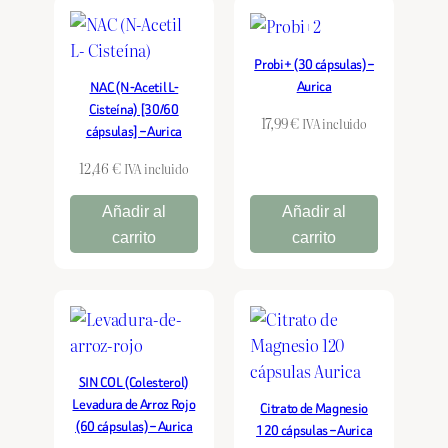
Probi+ (30 cápsulas) –
Aurica
NAC (N-Acetil L-
Cisteína) [30/60
17,99
€
IVA incluido
cápsulas] – Aurica
12,46
€
IVA incluido
Añadir al
Añadir al
carrito
carrito
SIN COL (Colesterol)
Levadura de Arroz Rojo
Citrato de Magnesio
(60 cápsulas) – Aurica
120 cápsulas – Aurica