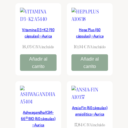
Vitamina D3+K2 (90
Hepa Plus (60
cápsulas) – Aurica
cápsulas) – Aurica
16,03
€
10,04
€
IVA incluido
IVA incluido
Añadir al
Añadir al
carrito
carrito
Ansia Fin (60 cápsulas)
Ashwagandha KSM-
ansiolítico – Aurica
66® BIO (60 cápsulas)
17,84
€
– Aurica
IVA incluido