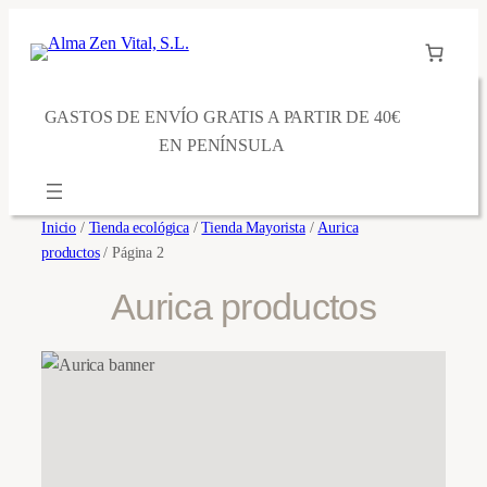
Saltar
al
contenido
GASTOS DE ENVÍO GRATIS A PARTIR DE 40€
EN PENÍNSULA
Inicio
/
Tienda ecológica
/
Tienda Mayorista
/
Aurica
productos
/ Página 2
Aurica productos