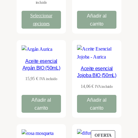
de
incluido
precios:
Seleccionar
Añadir al
desde
8,89 €
opciones
carrito
hasta
21,35 €
Aceite esencial
Argán BIO (50mL)
Aceite esencial
Jojoba BIO (50mL)
15,95
€
IVA incluido
14,06
€
IVA incluido
Añadir al
Añadir al
carrito
carrito
PRODUCTO
OFERTA