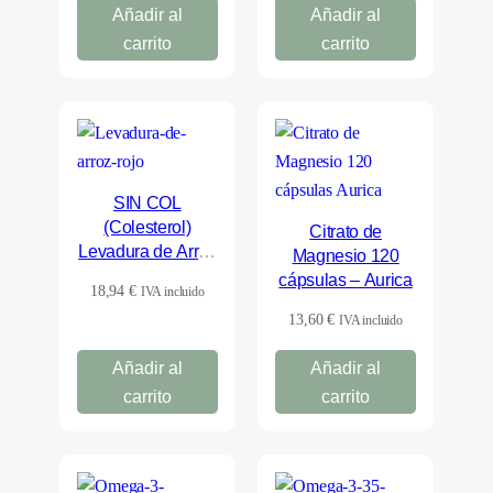
Añadir al
Añadir al
carrito
carrito
SIN COL
(Colesterol)
Citrato de
Levadura de Arroz
Magnesio 120
Rojo (60
cápsulas – Aurica
18,94
€
IVA incluido
cápsulas) – Aurica
13,60
€
IVA incluido
Añadir al
Añadir al
carrito
carrito