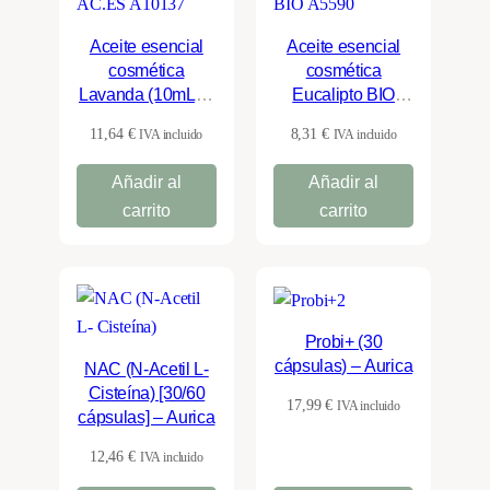
Aceite esencial
Aceite esencial
cosmética
cosmética
Lavanda (10mL) –
Eucalipto BIO
Aurica
(10mL) – Aurica
11,64
€
8,31
€
IVA incluido
IVA incluido
Añadir al
Añadir al
carrito
carrito
Probi+ (30
cápsulas) – Aurica
NAC (N-Acetil L-
Cisteína) [30/60
17,99
€
IVA incluido
cápsulas] – Aurica
12,46
€
IVA incluido