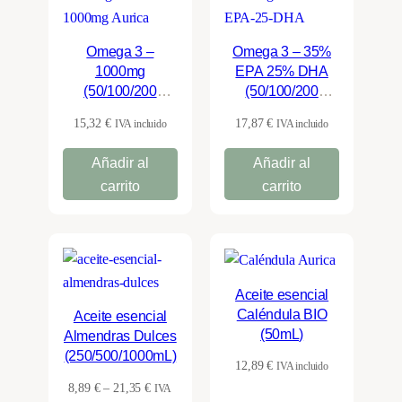
Omega 3 –
Omega 3 – 35%
1000mg
EPA 25% DHA
(50/100/200
(50/100/200
perlas) – Aurica
perlas) – Aurica
15,32
€
17,87
€
IVA incluido
IVA incluido
Añadir al
Añadir al
carrito
carrito
Aceite esencial
Caléndula BIO
Aceite esencial
(50mL)
Almendras Dulces
(250/500/1000mL)
12,89
€
IVA incluido
Rango
8,89
€
–
21,35
€
IVA