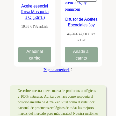
EN
Aceite esencial
OFERTA
Rosa Mosqueta
BIO (50mL)
Difusor de Aceites
Esenciales Joy
19,58
€
IVA incluido
El
El
48,50
€
47,00
€
IVA
precio
precio
incluido
original
actual
Añadir al
Añadir al
era:
es:
48,50 €.
47,00 €.
carrito
carrito
Página anterior
1
2
Descubre nuestra nueva marca de productos ecológicos
y 100% naturales, Aurica que nace como respuesta al
posicionamiento de Alma Zen Vital como distribuidor
nacional de productos ecológicos de todas las mejores
marcas del mercado pero más baratos! Nuestra misión es